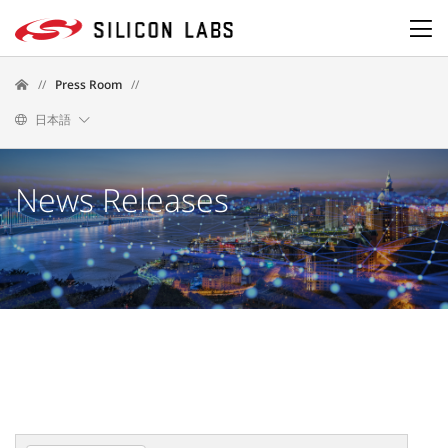
//
Press Room
//
日本語
News Releases