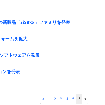
製品「Si89xx」ファミリを発表
トフォームを拡大
た 新ソフトウェアを発表
ションを発表
«
1
2
3
4
5
6
»