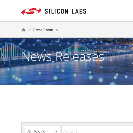
//
Press Room
//
News Releases
Year